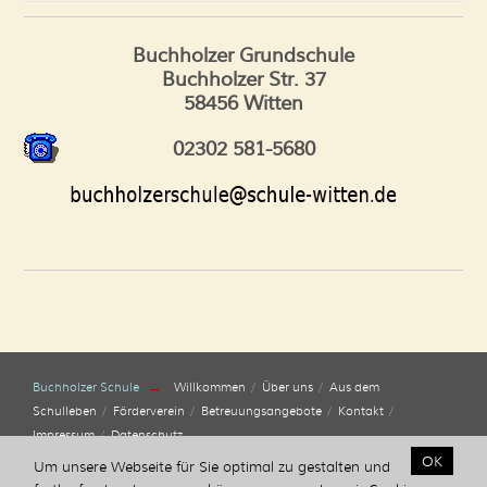
Buchholzer Grundschule
Buchholzer Str. 37
58456 Witten
02302 581-5680
→
Buchholzer Schule
Willkommen
Über uns
Aus dem
Schulleben
Förderverein
Betreuungsangebote
Kontakt
Impressum
Datenschutz
OK
Um unsere Webseite für Sie optimal zu gestalten und
Copyright © 2026 | Buchholzer Grundschule | Buchholzer Str. 37 | 58456