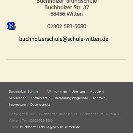
Buchholzer Grundschule
Buchholzer Str. 37
58456 Witten
02302 581-5680
→
Buchholzer Schule
Willkommen
Über uns
Aus dem
Schulleben
Förderverein
Betreuungsangebote
Kontakt
Impressum
Datenschutz
Copyright © 2026 | Buchholzer Grundschule | Buchholzer Str. 37 | 58456
Witten | Tel.: 02302 581-5680 |