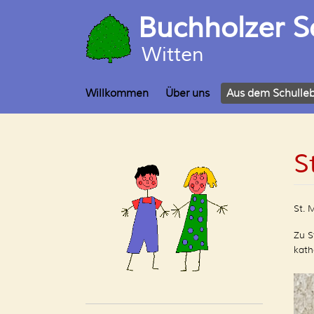
Buchholzer S
Witten
Willkommen
Über uns
Aus dem Schulle
S
St. 
Zu S
kath