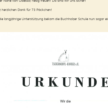
der Nähe von Odessa) riesig freuen! Da sind wir uns sicher!
 herzlichen Dank für 73 Päckchen!
die langjährige Unterstützung bekam die Buchholzer Schule nun sogar e