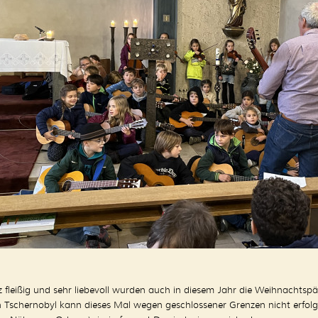
 fleißig und sehr liebevoll wurden auch in diesem Jahr die Weihnachtspä
 Tschernobyl kann dieses Mal wegen geschlossener Grenzen nicht erfolge