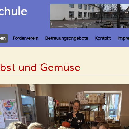
chule
ben
Förderverein
Betreuungsangebote
Kontakt
Impr
bst und Gemüse