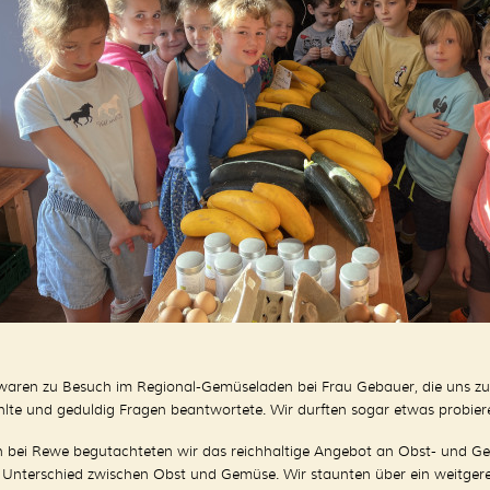
waren zu Besuch im Regional-Gemüseladen bei Frau Gebauer, die uns zu
hlte und geduldig Fragen beantwortete. Wir durften sogar etwas probiere
 bei Rewe begutachteten wir das reichhaltige Angebot an Obst- und Gemü
Unterschied zwischen Obst und Gemüse. Wir staunten über ein weitgere