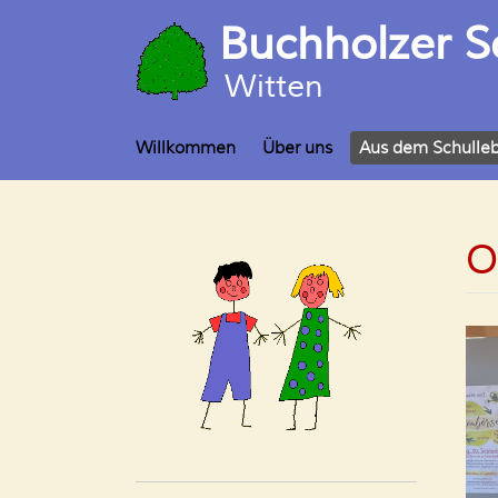
Buchholzer S
Witten
Willkommen
Über uns
Aus dem Schulle
O