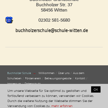
Buchholzer Str. 37
58456 Witten
02302 581-5680
→
Buchholzer Schule
Willkommen
Über uns
Aus dem
Schulleben
Förderverein
Betreuungsangebote
Kontakt
Impressum
Datenschutz
OK
Um unsere Webseite für Sie optimal zu gestalten und
Copyright © 2026 | Buchholzer Grundschule | Buchholzer Str. 37 | 58456
fortlaufend verbessern zu können, verwenden wir Cookies.
Witten | Tel.: 02302 581-5680 |
Durch die weitere Nutzung der Webseite stimmen Sie der
Verwendung von Cookies zu.
mehr erfahren